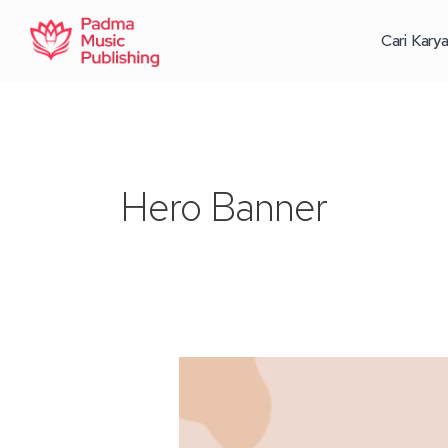
Lewati
ke
Cari Kary
konten
Hero Banner
Seri
Karya
Anak