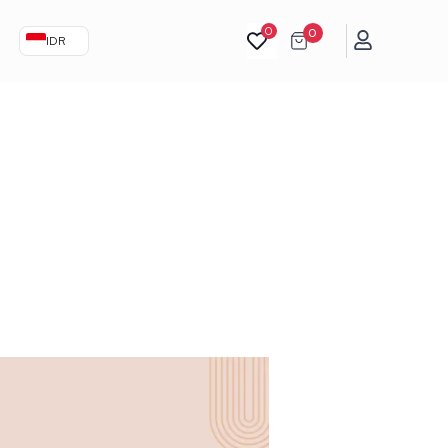
0
0
IDR