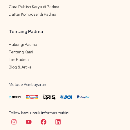
Cara Publish Karya di Padma
Daftar Komposer di Padma
Tentang Padma
Hubungi Padma
Tentang Kami
Tim Padma
Blog & Artikel
Metode Pembayaran
Follow kami untuk informasi terkini
I
Y
F
L
n
o
a
i