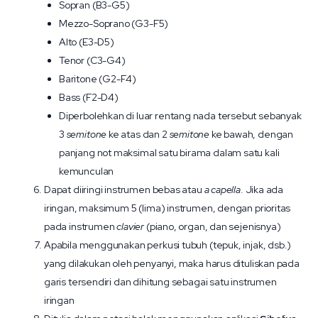
Sopran (B3-G5)
Mezzo-Soprano (G3-F5)
Alto (E3-D5)
Tenor (C3-G4)
Baritone (G2-F4)
Bass (F2-D4)
Diperbolehkan di luar rentang nada tersebut sebanyak
3
semitone
ke atas dan 2
semitone
ke bawah, dengan
panjang not maksimal satu birama dalam satu kali
kemunculan
Dapat diiringi instrumen bebas atau
a capella
. Jika ada
iringan, maksimum 5 (lima) instrumen, dengan prioritas
pada instrumen
clavier
(piano, organ, dan sejenisnya)
Apabila menggunakan perkusi tubuh (tepuk, injak, dsb.)
yang dilakukan oleh penyanyi, maka harus dituliskan pada
garis tersendiri dan dihitung sebagai satu instrumen
iringan