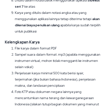
Ditulis dalam notasi balok menggunakan aplikasi
Sibelius
seri 7
ke atas
Karya yang ditulis dalam notasi angka atau yang
menggunakan aplikasi lainnya tetap diterima tetapi
akan
dikenai biaya penulisan ulang
apabila karya sudah terpilih
untuk publikasi
Kelengkapan Karya
File karya dalam format PDF
Sampel suara dalam format .mp3 (apabila menggunakan
instrumen virtual, mohon tidak mengganti ke instrumen
selain vokal)
Penjelasan karya minimal 500 kata berisi syair,
terjemahan (jika bukan bahasa Indonesia), penjelasan
makna, dan landasan penciptaan
Foto KTP atau dokumen negara lainnya yang
mencantumkan nama terang dan kewarganegaraan
Indonesia (silakan tutupi bagian dokumen yang menurut