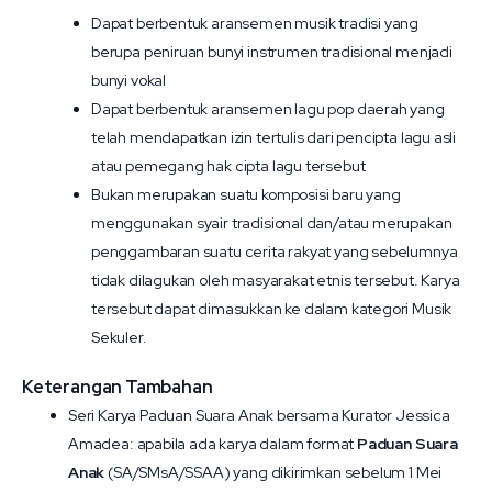
Dapat berbentuk aransemen musik tradisi yang
berupa peniruan bunyi instrumen tradisional menjadi
bunyi vokal
Dapat berbentuk aransemen lagu pop daerah yang
telah mendapatkan izin tertulis dari pencipta lagu asli
atau pemegang hak cipta lagu tersebut
Bukan merupakan suatu komposisi baru yang
menggunakan syair tradisional dan/atau merupakan
penggambaran suatu cerita rakyat yang sebelumnya
tidak dilagukan oleh masyarakat etnis tersebut. Karya
tersebut dapat dimasukkan ke dalam kategori Musik
Sekuler.
Keterangan Tambahan
Seri Karya Paduan Suara Anak bersama Kurator Jessica
Amadea: apabila ada karya dalam format
Paduan Suara
Anak
(SA/SMsA/SSAA) yang dikirimkan sebelum 1 Mei