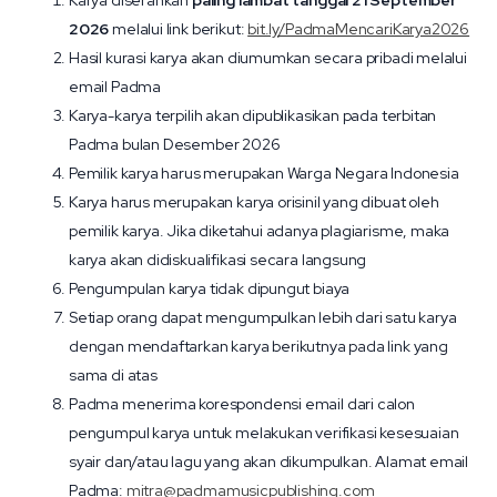
Karya diserahkan
paling lambat tanggal 21 September
2026
melalui link berikut:
bit.ly/PadmaMencariKarya2026
Hasil kurasi karya akan diumumkan secara pribadi melalui
email Padma
Karya-karya terpilih akan dipublikasikan pada terbitan
Padma bulan Desember 2026
Pemilik karya harus merupakan Warga Negara Indonesia
Karya harus merupakan karya orisinil yang dibuat oleh
pemilik karya. Jika diketahui adanya plagiarisme, maka
karya akan didiskualifikasi secara langsung
Pengumpulan karya tidak dipungut biaya
Setiap orang dapat mengumpulkan lebih dari satu karya
dengan mendaftarkan karya berikutnya pada link yang
sama di atas
Padma menerima korespondensi email dari calon
pengumpul karya untuk melakukan verifikasi kesesuaian
syair dan/atau lagu yang akan dikumpulkan. Alamat email
Padma:
mitra@padmamusicpublishing.com