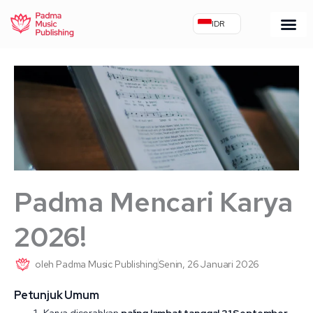
Lewati
IDR
ke
konten
Padma Mencari Karya
2026!
oleh
Padma Music Publishing
Senin, 26 Januari 2026
Petunjuk Umum