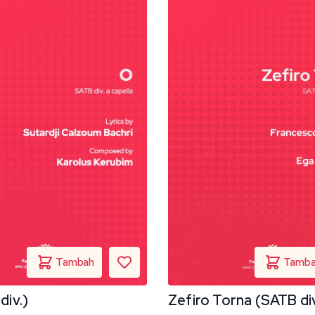
div.)
Zefiro Torna (SATB div