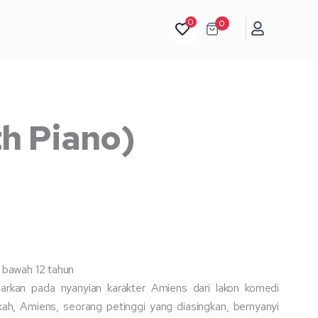
hingga
0
0
Rp65.000
th Piano)
i bawah 12 tahun
rkan pada nyanyian karakter Amiens dari lakon komedi
ah, Amiens, seorang petinggi yang diasingkan, bernyanyi