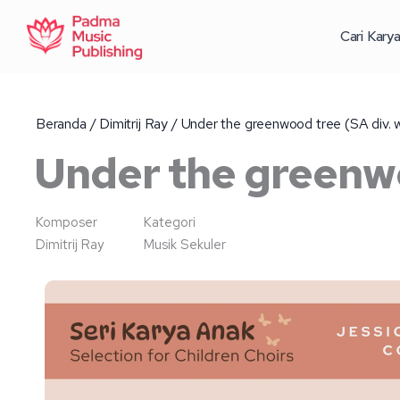
Lewati
ke
Cari Kary
konten
Beranda
/
Dimitrij Ray
/ Under the greenwood tree (SA div. w
Under the greenwo
Komposer
Kategori
Dimitrij Ray
Musik Sekuler