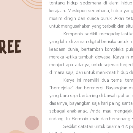
tentang hidup sederhana di alam: hidup 
kerajaan. Meskipun sederhana, hidup yang 
musim dingin dan cuaca buruk. Akan teta
untuk mengusahakan yang terbaik dari sit
Komponis sedikit mengadaptasi ko
yang lahir di zaman digital berisiko untu
keadaan dunia, bertambah kompleks pul
mereka ketika tumbuh dewasa. Karya ini
menjadi apa-adanya; untuk sejenak berjeda 
di mana saja, dan untuk menikmati hidup d
Karya ini memiliki dua tema: te
“bergejolak” dan berenergi. Bayangkan
yang baru saja berbaring di bawah pohon r
dasarnya, bayangkan saja hari paling san
sebagai anak-anak, Anda mau mengaja
rindang itu. Bermain-main dan bersenang
Sedikit catatan untuk birama 42: p