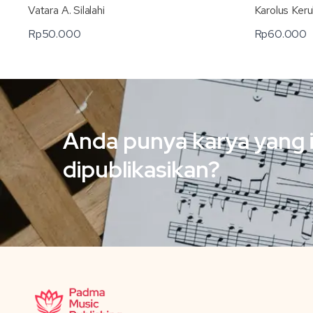
Karolus Ker
Vatara A. Silalahi
Rp
60.000
Rp
50.000
Anda punya karya yang 
dipublikasikan?