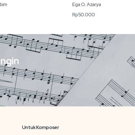
ubim
Ega O. Azarya
Rp
50.000
ingin
Untuk Komposer