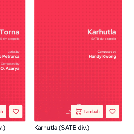
atau
menurunkan
volume.
.)
Karhutla (SATB div.)