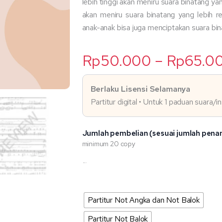
lebih tinggi akan meniru suara binatang ya
akan meniru suara binatang yang lebih re
anak-anak bisa juga menciptakan suara bina
Rp
50.000
–
Rp
65.0
Berlaku Lisensi Selamanya
Partitur digital • Untuk 1 paduan suara/
Jumlah pembelian (sesuai jumlah pena
minimum 20 copy
Kuantitas
Pilihan Not
Under
the
greenwood
Partitur Not Angka dan Not Balok
tree
Partitur Not Balok