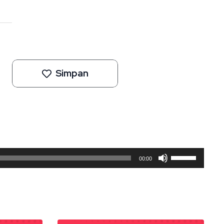
Simpan
Gunakan
00:00
Anak
Panah
Atas/Bawah
untuk
menaikkan