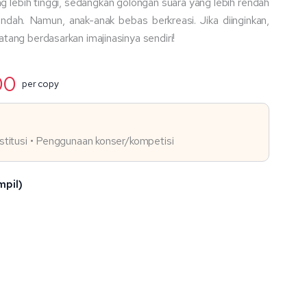
ng lebih tinggi, sedangkan golongan suara yang lebih rendah
ndah. Namun, anak-anak bebas berkreasi. Jika diinginkan,
tang berdasarkan imajinasinya sendiri!
Rentang
00
per copy
harga:
Rp50.000
hingga
institusi • Penggunaan konser/kompetisi
Rp65.000
mpil)