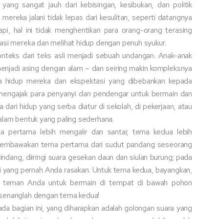
yang sangat jauh dari kebisingan, kesibukan, dan politik
mereka jalani tidak lepas dari kesulitan, seperti datangnya
pi, hal ini tidak menghentikan para orang-orang terasing
uasi mereka dan melihat hidup dengan penuh syukur.
nteks dari teks asli menjadi sebuah undangan. Anak-anak
k menjadi asing dengan alam – dan seiring makin kompleksnya
a hidup mereka dan ekspektasi yang dibebankan kepada
 mengajak para penyanyi dan pendengar untuk bermain dan
dari hidup yang serba diatur di sekolah, di pekerjaan, atau
alam bentuk yang paling sederhana.
ma pertama lebih mengalir dan santai; tema kedua lebih
 membawakan tema pertama dari sudut pandang seseorang
indang, diiringi suara gesekan daun dan siulan burung; pada
tai yang pernah Anda rasakan. Untuk tema kedua, bayangkan,
k teman Anda untuk bermain di tempat di bawah pohon
-senanglah dengan tema kedua!
ada bagian ini, yang diharapkan adalah golongan suara yang