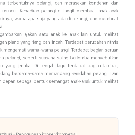
a terbentuknya pelangi, dan merasakan keindahan dan
i muncul. Kehadiran pelangi di langit membuat anak-anak
ntuknya, warna apa saja yang ada di pelangi, dan membuat
a.
gambarkan ajakan satu anak ke anak lain untuk melihat
ngan piano yang riang dan lincah. Terdapat perubahan ritmis
k mengamati warna-warna pelangi. Terdapat bagian seruan
a pelangi, seperti suasana saling berlomba menyebutkan
ano yang jenaka. Di tengah lagu terdapat bagian lambat,
edang bersama-sama memandang keindahan pelangi. Dan
an depan sebagai bentuk semangat anak-anak untuk melihat
institusi • Penggunaan konser/kompetisi