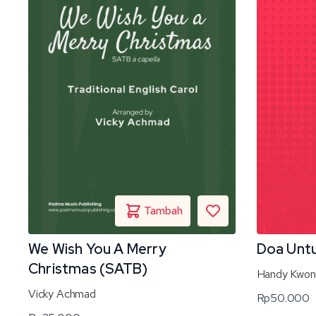
We Wish You A Merry
Doa Untu
Christmas (SATB)
Handy Kwo
Vicky Achmad
Rp
50.000