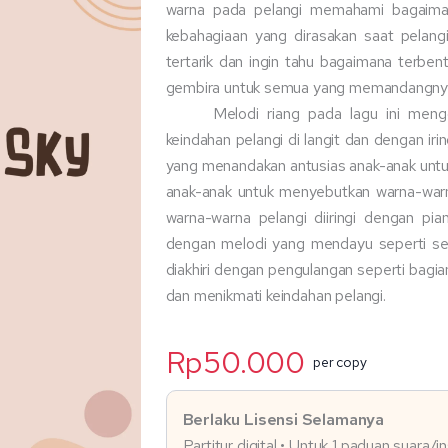
warna pada pelangi memahami bagaiman
kebahagiaan yang dirasakan saat pelang
tertarik dan ingin tahu bagaimana terbe
gembira untuk semua yang memandangny
Melodi riang pada lagu ini meng
keindahan pelangi di langit dan dengan iri
yang menandakan antusias anak-anak untu
anak-anak untuk menyebutkan warna-warn
warna-warna pelangi diiringi dengan pi
dengan melodi yang mendayu seperti s
diakhiri dengan pengulangan seperti bagi
dan menikmati keindahan pelangi.
Rp
50.000
per copy
Berlaku Lisensi Selamanya
Partitur digital • Untuk 1 paduan suara/