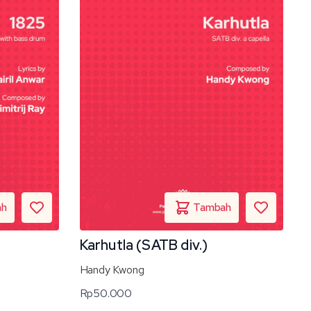
Karhutla (SATB div.)
Handy Kwong
Rp
50.000