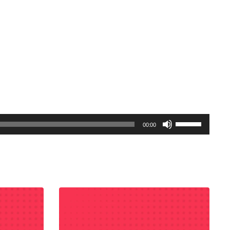
Gunakan
00:00
Anak
Panah
Atas/Bawah
untuk
menaikkan
atau
menurunkan
volume.