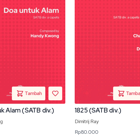
k Alam (SATB div.)
1825 (SATB div.)
ng
Dimitrij Ray
Rp
80.000