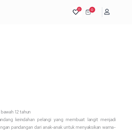
the
0
0
Sky
(SSA
with
Piano)
i bawah 12 tahun
andang keindahan pelangi yang membuat langit menjadi
Dengan pandangan dari anak-anak untuk menyaksikan warna-