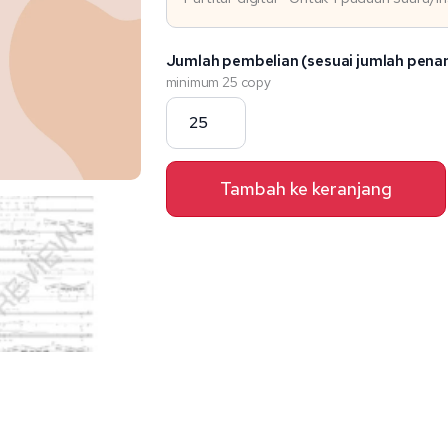
Jumlah pembelian (sesuai jumlah pena
minimum 25 copy
Kuantitas
Colors
in
Tambah ke keranjang
the
Sky
(SSA
with
Piano)