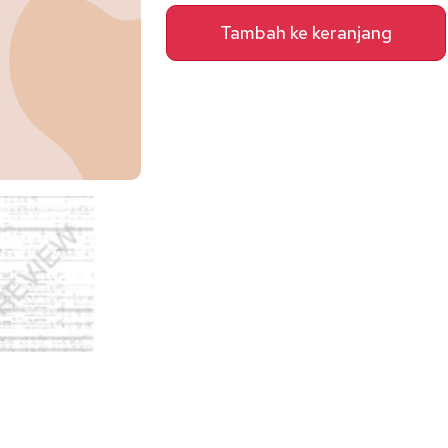
(SSA
Tambah ke keranjang
with
Body
Percussion)