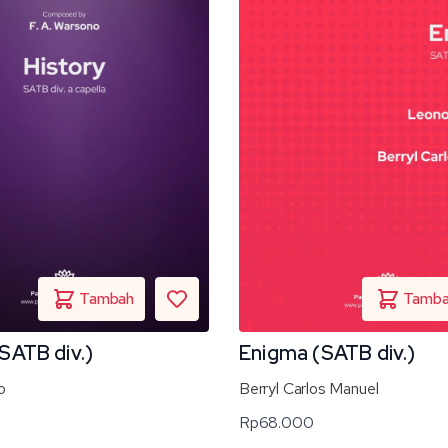
SATB div.)
Enigma (SATB div.)
o
Berryl Carlos Manuel
Rp
68.000