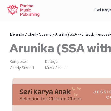
Lewati
ke
Cari Kary
konten
Beranda
/
Cherly Susanti
/ Arunika (SSA with Body Percussi
Arunika (SSA wit
Komposer
Kategori
Cherly Susanti
Musik Sekuler