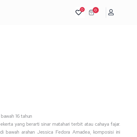
with
0
0
Body
Percussion)
i bawah 16 tahun
kerta yang berarti sinar matahari terbit atau cahaya fajar.
 di bawah arahan Jessica Fedora Amadea, komposisi ini