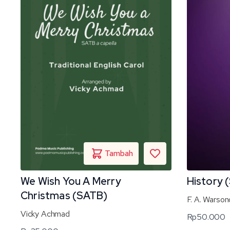
We Wish You A Merry
History (
Christmas (SATB)
F. A. Warson
Vicky Achmad
Rp
50.000