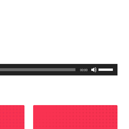
Gunakan
00:00
Anak
Panah
Atas/Bawah
untuk
menaikkan
atau
menurunkan
volume.