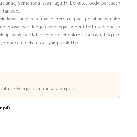
k-anak, sementara syair lagu ini berkutat pada perasaan
tari pagi.
eindahan langit saat malam berganti pagi, perlahan semakin
engawali hari dengan semangat seperti tertulis di bagian
 hidup yang berdetak kencang di dalam tubuhnya. Lagu ini
gu, menggambarkan fajar yang telah tiba.
institusi • Penggunaan konser/kompetisi
mpil)