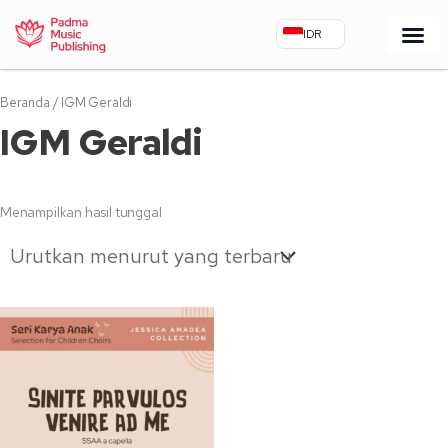
Lewati
IDR
ke
konten
Tentang Padm
Akun Saya
Beranda
/ IGM Geraldi
IGM Geraldi
Menampilkan hasil tunggal