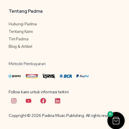
Tentang Padma
Hubungi Padma
Tentang Kami
Tim Padma
Blog & Artikel
Metode Pembayaran
Follow kami untuk informasi terkini
I
Y
F
L
n
o
a
i
s
u
c
n
t
t
e
k
0
Copyright © 2026 Padma Music Publishing. All rights reserved.
a
u
b
e
g
b
o
d