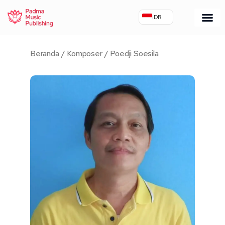
Lewati
IDR
ke
konten
Beranda
/
Komposer
/ Poedji Soesila