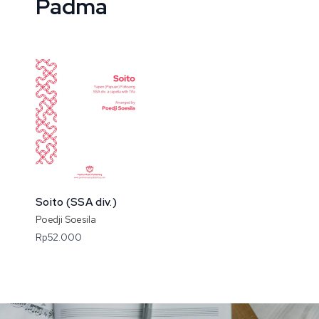
Padma
Soito (SSA div.)
Poedji Soesila
Rp
52.000