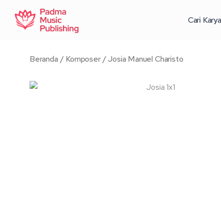
Lewati
ke
Cari Kary
konten
Beranda
/
Komposer
/ Josia Manuel Charisto