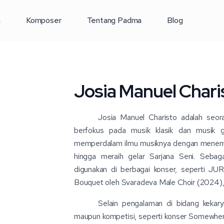
a
Komposer
Tentang Padma
Blog
Josia Manuel Chari
Josia Manuel Charisto adalah seor
berfokus pada musik klasik dan musik ge
memperdalam ilmu musiknya dengan menempuh
hingga meraih gelar Sarjana Seni. Sebag
digunakan di berbagai konser, seperti J
Bouquet oleh Svaradeva Male Choir (2024)
Selain pengalaman di bidang kekarya
maupun kompetisi, seperti konser Somewhe