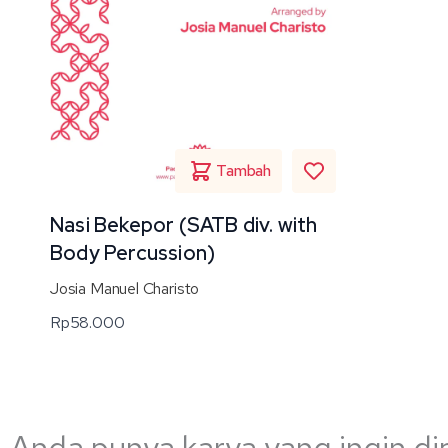
Nasi Bekepor (SATB div. with
Body Percussion)
Josia Manuel Charisto
Rp
58.000
Anda punya karya yang ingin di