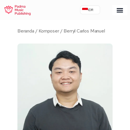
Lewati
IDR
ke
konten
Beranda
/
Komposer
/ Berryl Carlos Manuel