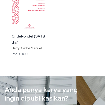
Ondel-ondel (SATB
div.)
Berryl Carlos Manuel
Rp
40.000
Anda punya karya yang
ingin dipublikasikan?